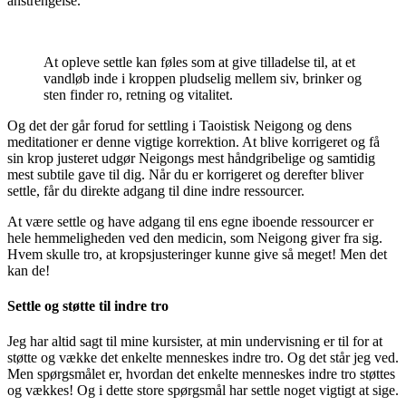
anstrengelse.
At opleve settle kan føles som at give tilladelse til, at et
vandløb inde i kroppen pludselig mellem siv, brinker og
sten finder ro, retning og vitalitet.
Og det der går forud for settling i Taoistisk Neigong og dens
meditationer er denne vigtige korrektion. At blive korrigeret og få
sin krop justeret udgør Neigongs mest håndgribelige og samtidig
mest subtile gave til dig. Når du er korrigeret og derefter bliver
settle, får du direkte adgang til dine indre ressourcer.
At være settle og have adgang til ens egne iboende ressourcer er
hele hemmeligheden ved den medicin, som Neigong giver fra sig.
Hvem skulle tro, at kropsjusteringer kunne give så meget! Men det
kan de!
Settle og støtte til indre tro
Jeg har altid sagt til mine kursister, at min undervisning er til for at
støtte og vække det enkelte menneskes indre tro. Og det står jeg ved.
Men spørgsmålet er, hvordan det enkelte menneskes indre tro støttes
og vækkes! Og i dette store spørgsmål har settle noget vigtigt at sige.