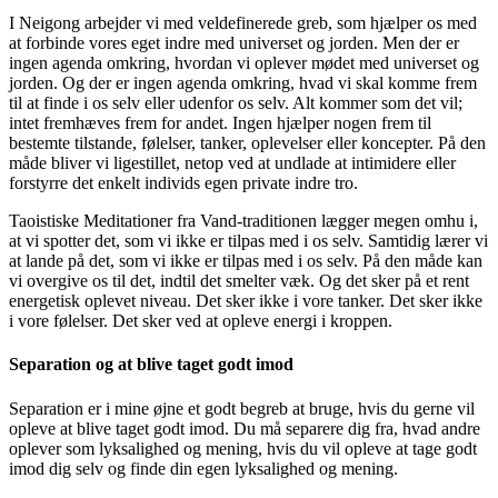
I Neigong arbejder vi med veldefinerede greb, som hjælper os med
at forbinde vores eget indre med universet og jorden. Men der er
ingen agenda omkring, hvordan vi oplever mødet med universet og
jorden. Og der er ingen agenda omkring, hvad vi skal komme frem
til at finde i os selv eller udenfor os selv. Alt kommer som det vil;
intet fremhæves frem for andet. Ingen hjælper nogen frem til
bestemte tilstande, følelser, tanker, oplevelser eller koncepter. På den
måde bliver vi ligestillet, netop ved at undlade at intimidere eller
forstyrre det enkelt individs egen private indre tro.
Taoistiske Meditationer fra Vand-traditionen lægger megen omhu i,
at vi spotter det, som vi ikke er tilpas med i os selv. Samtidig lærer vi
at lande på det, som vi ikke er tilpas med i os selv. På den måde kan
vi overgive os til det, indtil det smelter væk. Og det sker på et rent
energetisk oplevet niveau. Det sker ikke i vore tanker. Det sker ikke
i vore følelser. Det sker ved at opleve energi i kroppen.
Separation og at blive taget godt imod
Separation er i mine øjne et godt begreb at bruge, hvis du gerne vil
opleve at blive taget godt imod. Du må separere dig fra, hvad andre
oplever som lyksalighed og mening, hvis du vil opleve at tage godt
imod dig selv og finde din egen lyksalighed og mening.