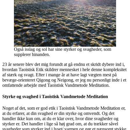
Også isslag og sol har sine styrker og svagheder, som
supplerer hinanden.
23 år senere blev det mig forundt at gå endnu et skridt dybere ind i,
hvordan Taoistisk Etik skildrer mennesket i hele denne kompleksitet
af stærk og svagt. Efter i mange år at have lagt vægten mest på
bevæge-orienteret Qigong og Neigong, er jeg nu personligt inde i et
omfattende arbejde med Taoistisk Vandmetode Meditation.
Styrke og svaghed i Taoistisk Vandmetode Meditation
Noget af det, som er god etik i Taoistisk Vandmetode Meditation er,
at du erfarer, at din svaghed er din styrke og omvendt. Og det
handler ikke kun om, at du er klar over, hvor dine svagheder og
styrker er. Det handler i lige så høj grad om, at du trækker såvel
svagheder som styrker ind i lyset/ varmen og gør et nænsomt stykke