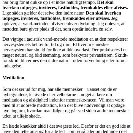
har brug for at dukke op i et indre naturligt tempo.
Det skal
hverken udpeges, inviteres, fastholdes, fremkaldes eller afvises.
Lige sådan gælder det selve den indre natur.
Den skal hverken
udpeges, inviteres, fastholdes, fremkaldes eller afvises.
Jeg
oplever, at vand-metoden afviser enhver dyrkning. Jeg oplever, at
metoden bare giver plads til det, som opstår indefra én selv.
Det vigtige i taoistisk vand-metode meditation er, at den respekterer
nervesystemets behov for tid og rum. Et hvert menneskes
nervesystem har sin tid for ikke at lide overlast. Der praktiseres i en
meget neutral og blid stemning, som beskytter privatsfæren. Skridt-
for-skridt tilnærmes den indre natur – uden forventning eller forud-
indtagelse.
Meditation
Som det ser ud for mig, har alle mennesker – uanset om de er
nybegyndere, let øvede eller velbefarne – noget at lære om
meditation og alsidighed indenfor menneske-racen. Vil man være
med til at udbrede meditation, kan det blive nødvendigt at opdage
nye ting om, hvordan man følger og går ved siden andre mennesker
uden at tilføje skade.
En kæde knækker altid i det svageste led. Derfor er det en god ide at
have den rette omsorg for alle led – om vi så taler om led inde i det