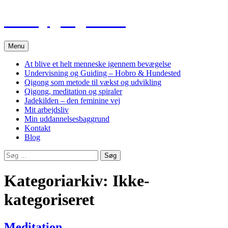
Hop
Tao Qigong Heling
til
indhold
Menu
At blive et helt menneske igennem bevægelse
Undervisning og Guiding – Hobro & Hundested
Qigong som metode til vækst og udvikling
Qigong, meditation og spiraler
Jadekilden – den feminine vej
Mit arbejdsliv
Min uddannelsesbaggrund
Kontakt
Blog
Søg
efter:
Kategoriarkiv: Ikke-
kategoriseret
Meditation