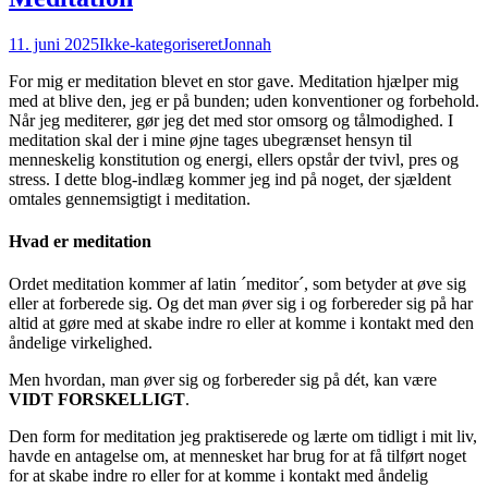
11. juni 2025
Ikke-kategoriseret
Jonnah
For mig er meditation blevet en stor gave. Meditation hjælper mig
med at blive den, jeg er på bunden; uden konventioner og forbehold.
Når jeg mediterer, gør jeg det med stor omsorg og tålmodighed. I
meditation skal der i mine øjne tages ubegrænset hensyn til
menneskelig konstitution og energi, ellers opstår der tvivl, pres og
stress. I dette blog-indlæg kommer jeg ind på noget, der sjældent
omtales gennemsigtigt i meditation.
Hvad er meditation
Ordet meditation kommer af latin ´meditor´, som betyder at øve sig
eller at forberede sig. Og det man øver sig i og forbereder sig på har
altid at gøre med at skabe indre ro eller at komme i kontakt med den
åndelige virkelighed.
Men hvordan, man øver sig og forbereder sig på dét, kan være
VIDT FORSKELLIGT
.
Den form for meditation jeg praktiserede og lærte om tidligt i mit liv,
havde en antagelse om, at mennesket har brug for at få tilført noget
for at skabe indre ro eller for at komme i kontakt med åndelig