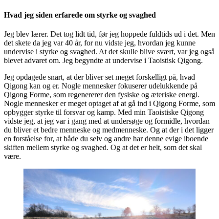
Hvad jeg siden erfarede om styrke og svaghed
Jeg blev lærer. Det tog lidt tid, før jeg hoppede fuldtids ud i det. Men
det skete da jeg var 40 år, for nu vidste jeg, hvordan jeg kunne
undervise i styrke og svaghed. At det skulle blive svært, var jeg også
blevet advaret om. Jeg begyndte at undervise i Taoistisk Qigong.
Jeg opdagede snart, at der bliver set meget forskelligt på, hvad
Qigong kan og er. Nogle mennesker fokuserer udelukkende på
Qigong Forme, som regenererer den fysiske og æteriske energi.
Nogle mennesker er meget optaget af at gå ind i Qigong Forme, som
opbygger styrke til forsvar og kamp. Med min Taoistiske Qigong
vidste jeg, at jeg var i gang med at undersøge og formidle, hvordan
du bliver et bedre menneske og medmenneske. Og at der i det ligger
en forståelse for, at både du selv og andre har denne evige iboende
skiften mellem styrke og svaghed. Og at det er helt, som det skal
være.