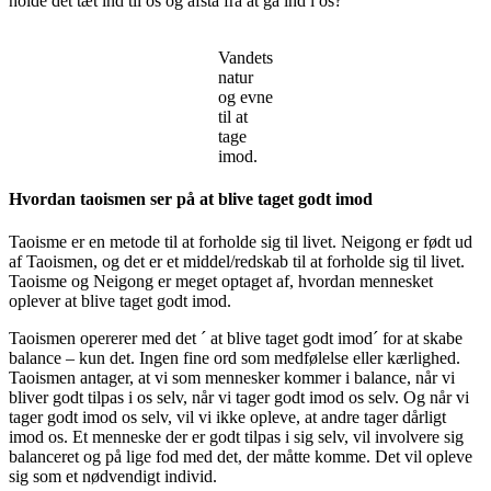
holde det tæt ind til os og afstå fra at gå ind i os?
Vandets
natur
og evne
til at
tage
imod.
Hvordan taoismen ser på at blive taget godt imod
Taoisme er en metode til at forholde sig til livet. Neigong er født ud
af Taoismen, og det er et middel/redskab til at forholde sig til livet.
Taoisme og Neigong er meget optaget af, hvordan mennesket
oplever at blive taget godt imod.
Taoismen opererer med det ´ at blive taget godt imod´ for at skabe
balance – kun det. Ingen fine ord som medfølelse eller kærlighed.
Taoismen antager, at vi som mennesker kommer i balance, når vi
bliver godt tilpas i os selv, når vi tager godt imod os selv. Og når vi
tager godt imod os selv, vil vi ikke opleve, at andre tager dårligt
imod os. Et menneske der er godt tilpas i sig selv, vil involvere sig
balanceret og på lige fod med det, der måtte komme. Det vil opleve
sig som et nødvendigt individ.