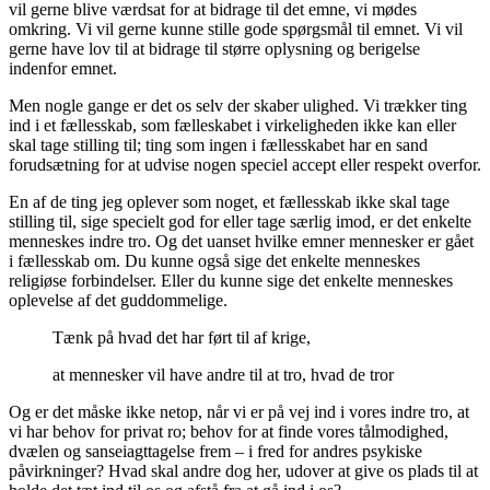
vil gerne blive værdsat for at bidrage til det emne, vi mødes
omkring. Vi vil gerne kunne stille gode spørgsmål til emnet. Vi vil
gerne have lov til at bidrage til større oplysning og berigelse
indenfor emnet.
Men nogle gange er det os selv der skaber ulighed. Vi trækker ting
ind i et fællesskab, som fælleskabet i virkeligheden ikke kan eller
skal tage stilling til; ting som ingen i fællesskabet har en sand
forudsætning for at udvise nogen speciel accept eller respekt overfor.
En af de ting jeg oplever som noget, et fællesskab ikke skal tage
stilling til, sige specielt god for eller tage særlig imod, er det enkelte
menneskes indre tro. Og det uanset hvilke emner mennesker er gået
i fællesskab om. Du kunne også sige det enkelte menneskes
religiøse forbindelser. Eller du kunne sige det enkelte menneskes
oplevelse af det guddommelige.
Tænk på hvad det har ført til af krige,
at mennesker vil have andre til at tro, hvad de tror
Og er det måske ikke netop, når vi er på vej ind i vores indre tro, at
vi har behov for privat ro; behov for at finde vores tålmodighed,
dvælen og sanseiagttagelse frem – i fred for andres psykiske
påvirkninger? Hvad skal andre dog her, udover at give os plads til at