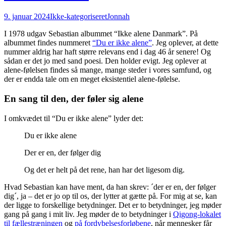
9. januar 2024
Ikke-kategoriseret
Jonnah
I 1978 udgav Sebastian albummet “Ikke alene Danmark”. På
albummet findes nummeret
“Du er ikke alene”
. Jeg oplever, at dette
nummer aldrig har haft større relevans end i dag 46 år senere! Og
sådan er det jo med sand poesi. Den holder evigt. Jeg oplever at
alene-følelsen findes så mange, mange steder i vores samfund, og
der er endda tale om en meget eksistentiel alene-følelse.
En sang til den, der føler sig alene
I omkvædet til “Du er ikke alene” lyder det:
Du er ikke alene
Der er en, der følger dig
Og det er helt på det rene, han har det ligesom dig.
Hvad Sebastian kan have ment, da han skrev: ´der er en, der følger
dig´, ja – det er jo op til os, der lytter at gætte på. For mig at se, kan
der ligge to forskellige betydninger. Det er to betydninger, jeg møder
gang på gang i mit liv. Jeg møder de to betydninger i
Qigong-lokalet
til fællestræningen
og
på fordybelsesforløbene
, når mennesker får