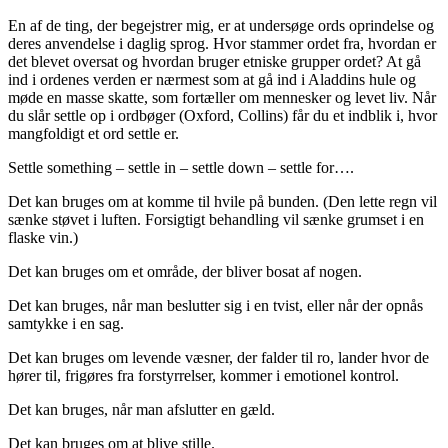
En af de ting, der begejstrer mig, er at undersøge ords oprindelse og
deres anvendelse i daglig sprog. Hvor stammer ordet fra, hvordan er
det blevet oversat og hvordan bruger etniske grupper ordet? At gå
ind i ordenes verden er nærmest som at gå ind i Aladdins hule og
møde en masse skatte, som fortæller om mennesker og levet liv. Når
du slår settle op i ordbøger (Oxford, Collins) får du et indblik i, hvor
mangfoldigt et ord settle er.
Settle something – settle in – settle down – settle for….
Det kan bruges om at komme til hvile på bunden. (Den lette regn vil
sænke støvet i luften. Forsigtigt behandling vil sænke grumset i en
flaske vin.)
Det kan bruges om et område, der bliver bosat af nogen.
Det kan bruges, når man beslutter sig i en tvist, eller når der opnås
samtykke i en sag.
Det kan bruges om levende væsner, der falder til ro, lander hvor de
hører til, frigøres fra forstyrrelser, kommer i emotionel kontrol.
Det kan bruges, når man afslutter en gæld.
Det kan bruges om at blive stille.