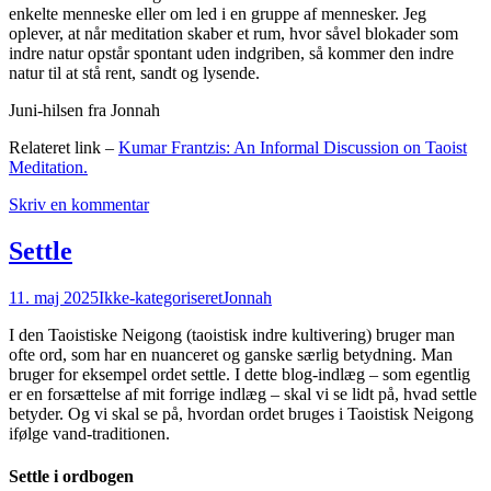
enkelte menneske eller om led i en gruppe af mennesker. Jeg
oplever, at når meditation skaber et rum, hvor såvel blokader som
indre natur opstår spontant uden indgriben, så kommer den indre
natur til at stå rent, sandt og lysende.
Juni-hilsen fra Jonnah
Relateret link –
Kumar Frantzis: An Informal Discussion on Taoist
Meditation.
Skriv en kommentar
Settle
11. maj 2025
Ikke-kategoriseret
Jonnah
I den Taoistiske Neigong (taoistisk indre kultivering) bruger man
ofte ord, som har en nuanceret og ganske særlig betydning. Man
bruger for eksempel ordet settle. I dette blog-indlæg – som egentlig
er en forsættelse af mit forrige indlæg – skal vi se lidt på, hvad settle
betyder. Og vi skal se på, hvordan ordet bruges i Taoistisk Neigong
ifølge vand-traditionen.
Settle i ordbogen