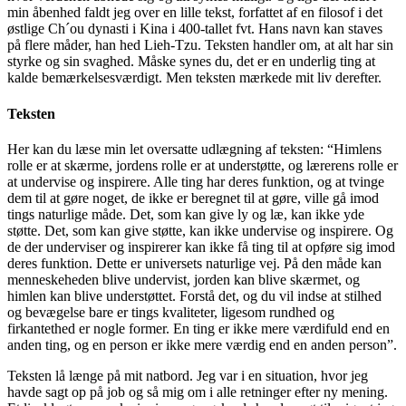
min åbenhed faldt jeg over en lille tekst, forfattet af en filosof i det
østlige Ch´ou dynasti i Kina i 400-tallet fvt. Hans navn kan staves
på flere måder, han hed Lieh-Tzu. Teksten handler om, at alt har sin
styrke og sin svaghed. Måske synes du, det er en underlig ting at
kalde bemærkelsesværdigt. Men teksten mærkede mit liv derefter.
Teksten
Her kan du læse min let oversatte udlægning af teksten: “Himlens
rolle er at skærme, jordens rolle er at understøtte, og lærerens rolle er
at undervise og inspirere. Alle ting har deres funktion, og at tvinge
dem til at gøre noget, de ikke er beregnet til at gøre, ville gå imod
tings naturlige måde. Det, som kan give ly og læ, kan ikke yde
støtte. Det, som kan give støtte, kan ikke undervise og inspirere. Og
de der underviser og inspirerer kan ikke få ting til at opføre sig imod
deres funktion. Dette er universets naturlige vej. På den måde kan
menneskeheden blive undervist, jorden kan blive skærmet, og
himlen kan blive understøttet. Forstå det, og du vil indse at stilhed
og bevægelse bare er tings kvaliteter, ligesom rundhed og
firkantethed er nogle former. En ting er ikke mere værdifuld end en
anden ting, og en person er ikke mere værdig end en anden person”.
Teksten lå længe på mit natbord. Jeg var i en situation, hvor jeg
havde sagt op på job og så mig om i alle retninger efter ny mening.