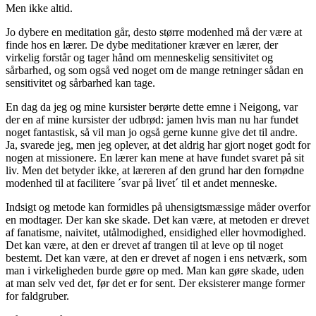
Men ikke altid.
Jo dybere en meditation går, desto større modenhed må der være at
finde hos en lærer. De dybe meditationer kræver en lærer, der
virkelig forstår og tager hånd om menneskelig sensitivitet og
sårbarhed, og som også ved noget om de mange retninger sådan en
sensitivitet og sårbarhed kan tage.
En dag da jeg og mine kursister berørte dette emne i Neigong, var
der en af mine kursister der udbrød: jamen hvis man nu har fundet
noget fantastisk, så vil man jo også gerne kunne give det til andre.
Ja, svarede jeg, men jeg oplever, at det aldrig har gjort noget godt for
nogen at missionere. En lærer kan mene at have fundet svaret på sit
liv. Men det betyder ikke, at læreren af den grund har den fornødne
modenhed til at facilitere ´svar på livet´ til et andet menneske.
Indsigt og metode kan formidles på uhensigtsmæssige måder overfor
en modtager. Der kan ske skade. Det kan være, at metoden er drevet
af fanatisme, naivitet, utålmodighed, ensidighed eller hovmodighed.
Det kan være, at den er drevet af trangen til at leve op til noget
bestemt. Det kan være, at den er drevet af nogen i ens netværk, som
man i virkeligheden burde gøre op med. Man kan gøre skade, uden
at man selv ved det, før det er for sent. Der eksisterer mange former
for faldgruber.