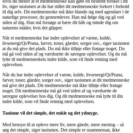
Hvis du mener at et medmenneske kan gøre en bestemt forskel i dit
liv, siger taoismen at du har stillet dit medmenneske forkert i forhold
til dig selv. Dit medmenneske må ikke blande sig med agendaer i de
naturlige processer, du gennemlever. Han må følge dig og gå ved
siden af dig. Han må forsøge at bære dit håb og minde dig om
naturens måder, hvis det glipper.
Når et medmenneske har indre oplevelser af varme, kulde,
livsenergi/Qi/Prana, farver, toner, glæder, sorger osv., siger taoismen
at du må give det plads. Du må ikke tilføje eller fratage noget. Du
må gå ved siden af og værdsætte de særegne oplevelser. Og du må
lytte til medmenneskets indre kilde, som vil finde retning med
oplevelsen.
Når du har indre oplevelser af varme, kulde, livsenergi/Qi/Prana,
farver, toner, glæder, sorger osv., siger taoismen at dit medmenneske
må give det plads. Dit medmenneske må ikke tilføje eller fratage
noget. Dit medmenneske må gå ved siden af og værdsætte de
særegne oplevelser hos dig. Og dit medmenneske må lytte til din
indre kilde, som vil finde retning med oplevelsen.
Taoisme vil det simple, det enkle og det ydmyge.
Med hensyn til at opleve mere liv, mere glæde, mere mening – så
søg det simple, siger taoismen. Det simple er usammensat, ikke