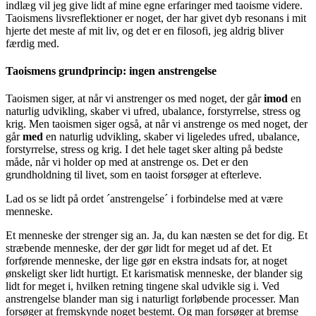
indlæg vil jeg give lidt af mine egne erfaringer med taoisme videre.
Taoismens livsreflektioner er noget, der har givet dyb resonans i mit
hjerte det meste af mit liv, og det er en filosofi, jeg aldrig bliver
færdig med.
Taoismens grundprincip: ingen anstrengelse
Taoismen siger, at når vi anstrenger os med noget, der går
imod
en
naturlig udvikling, skaber vi ufred, ubalance, forstyrrelse, stress og
krig. Men taoismen siger også, at når vi anstrenge os med noget, der
går
med
en naturlig udvikling, skaber vi ligeledes ufred, ubalance,
forstyrrelse, stress og krig. I det hele taget sker alting på bedste
måde, når vi holder op med at anstrenge os. Det er den
grundholdning til livet, som en taoist forsøger at efterleve.
Lad os se lidt på ordet ´anstrengelse´ i forbindelse med at være
menneske.
Et menneske der strenger sig an. Ja, du kan næsten se det for dig. Et
stræbende menneske, der der gør lidt for meget ud af det. Et
forførende menneske, der lige gør en ekstra indsats for, at noget
ønskeligt sker lidt hurtigt. Et karismatisk menneske, der blander sig
lidt for meget i, hvilken retning tingene skal udvikle sig i. Ved
anstrengelse blander man sig i naturligt forløbende processer. Man
forsøger at fremskynde noget bestemt. Og man forsøger at bremse