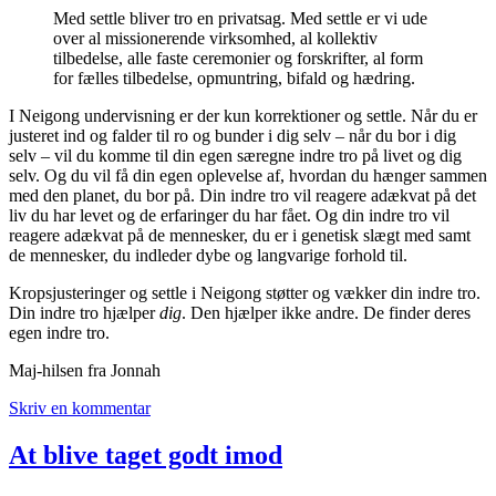
Med settle bliver tro en privatsag. Med settle er vi ude
over al missionerende virksomhed, al kollektiv
tilbedelse, alle faste ceremonier og forskrifter, al form
for fælles tilbedelse, opmuntring, bifald og hædring.
I Neigong undervisning er der kun korrektioner og settle. Når du er
justeret ind og falder til ro og bunder i dig selv – når du bor i dig
selv – vil du komme til din egen særegne indre tro på livet og dig
selv. Og du vil få din egen oplevelse af, hvordan du hænger sammen
med den planet, du bor på. Din indre tro vil reagere adækvat på det
liv du har levet og de erfaringer du har fået. Og din indre tro vil
reagere adækvat på de mennesker, du er i genetisk slægt med samt
de mennesker, du indleder dybe og langvarige forhold til.
Kropsjusteringer og settle i Neigong støtter og vækker din indre tro.
Din indre tro hjælper
dig
. Den hjælper ikke andre. De finder deres
egen indre tro.
Maj-hilsen fra Jonnah
Skriv en kommentar
At blive taget godt imod