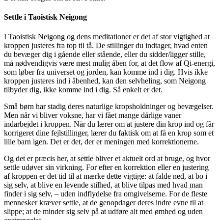
Settle i Taoistisk Neigong
I Taoistisk Neigong og dens meditationer er det af stor vigtighed at
kroppen justeres fra top til tå. De stillinger du indtager, hvad enten
du bevæger dig i gående eller stående, eller du sidder/ligger stille,
må nødvendigvis være mest mulig åben for, at det flow af Qi-energi,
som løber fra universet og jorden, kan komme ind i dig. Hvis ikke
kroppen justeres ind i åbenhed, kan den selvheling, som Neigong
tilbyder dig, ikke komme ind i dig. Så enkelt er det.
Små børn har stadig deres naturlige kropsholdninger og bevægelser.
Men når vi bliver voksne, har vi fået mange dårlige vaner
indarbejdet i kroppen. Når du lærer om at justere din krop ind og får
korrigeret dine fejlstillinger, lærer du faktisk om at få en krop som et
lille barn igen. Det er det, der er meningen med korrektionerne.
Og det er præcis her, at settle bliver et aktuelt ord at bruge, og hvor
settle udøver sin virkning. For efter en korrektion eller en justering
af kroppen er det tid til at mærke dette vigtige: at falde ned, at bo i
sig selv, at blive en levende stilhed, at blive tilpas med hvad man
finder i sig selv, – uden indflydelse fra omgivelserne. For de fleste
mennesker kræver settle, at de genopdager deres indre evne til at
slippe; at de minder sig selv på at udføre alt med ømhed og uden