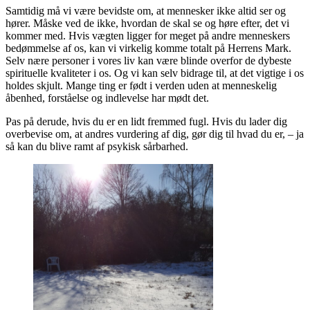
Samtidig må vi være bevidste om, at mennesker ikke altid ser og
hører. Måske ved de ikke, hvordan de skal se og høre efter, det vi
kommer med. Hvis vægten ligger for meget på andre menneskers
bedømmelse af os, kan vi virkelig komme totalt på Herrens Mark.
Selv nære personer i vores liv kan være blinde overfor de dybeste
spirituelle kvaliteter i os. Og vi kan selv bidrage til, at det vigtige i os
holdes skjult. Mange ting er født i verden uden at menneskelig
åbenhed, forståelse og indlevelse har mødt det.
Pas på derude, hvis du er en lidt fremmed fugl. Hvis du lader dig
overbevise om, at andres vurdering af dig, gør dig til hvad du er, – ja
så kan du blive ramt af psykisk sårbarhed.