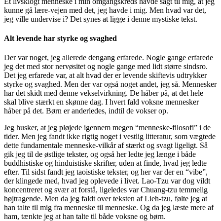
Et livsklogt menneske i min omgangskreds havde sagt til mig, at jeg
kunne gå lære-vejen med det, jeg havde i mig. Men hvad var det,
jeg ville undervise i? Det synes at ligge i denne mystiske tekst.
Alt levende har styrke og svaghed
Der var noget, jeg allerede dengang erfarede. Nogle gange erfarede
jeg det med stor nervøsitet og nogle gange med lidt større sindsro.
Det jeg erfarede var, at alt hvad der er levende skiftevis udtrykker
styrke og svaghed. Men der var også noget andet, jeg så. Mennesker
har det skidt med denne vekselvirkning. De håber på, at det hele
skal blive stærkt en skønne dag. I hvert fald voksne mennesker
håber på det. Børn er anderledes, indtil de vokser op.
Jeg husker, at jeg pløjede igennem megen “menneske-filosofi” i de
tider. Men jeg fandt ikke rigtig noget i vestlig litteratur, som vægtede
dette fundamentale menneske-vilkår af stærkt og svagt ligeligt. Så
gik jeg til de østlige tekster, og også her ledte jeg længe i både
buddhistiske og hinduistiske skrifter, uden at finde, hvad jeg ledte
efter. Til sidst fandt jeg taoistiske tekster, og her var der en “vibe”,
der klingede med, hvad jeg oplevede i livet. Lao-Tzu var dog vildt
koncentreret og svær at forstå, ligeledes var Chuang-tzu temmelig
højtragende. Men da jeg faldt over teksten af Lieh-tzu, følte jeg at
han talte til mig fra menneske til menneske. Og da jeg læste mere af
ham, tænkte jeg at han talte til både voksne og børn.