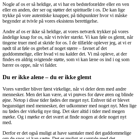
Nogle af os er så heldige, at vi har en bedsteforældre eller en ven
eller en anden, der ser og støtter det spirituelle i os. De kan lige
trykke på vore autentiske knapper, på tidspunkter hvor vi måske
begynder at tvivle på vores eksistens berettigelse.
Andre af os er ikke så heldige, at vores netværk trykker på vores
åndelige knap for os, når vi tvivler stærkt. Vi kan føle os glemt, når
tingene truer med at skride for os. I de tilfælde oplever jeg, at vi er
nødt til at føle os grebet af noget større – favnet af det
guddommelige, eller hvad vi nu kalder det. Vi må opleve, at der
findes en aldrig svigtende støtte, som vi kan læne os ind i og som
bærer os oppe, når vi falder.
Du er ikke alene – du er ikke glemt
Vores værdier bliver først virkelige, når vi deler dem med andre
mennesker. Men det kan være, at vi prøves for døve øren og blinde
øjne. Netop i disse tider fødes der meget nyt. Enhver tid er blevet
begunstiget med mennesker, der udkommer med noget nyt. Men lige
nu fødes der virkelig nye ting. Det sker altid i tider med megen
mørke. Og i mørke er det svært at finde nogen at dele noget nyt
med.
Derfor er det også muligt at have samtaler med det guddommelige
om de spor, vi kan sætte. Det er muligt at samtale med det