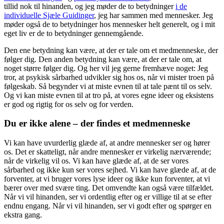
tillid nok til hinanden, og jeg møder de to betydninger
i de
individuelle Sjæle Guidinger
, jeg har sammen med mennesker. Jeg
møder også de to betydninger hos mennesker helt generelt, og i mit
eget liv er de to betydninger gennemgående.
Den ene betydning kan være, at der er tale om et medmenneske, der
følger dig. Den anden betydning kan være, at der er tale om, at
noget større følger dig. Og her vil jeg gerne fremhæve noget: Jeg
tror, at psykisk sårbarhed udvikler sig hos os, når vi mister troen på
følgeskab. Så begynder vi at miste evnen til at tale pænt til os selv.
Og vi kan miste evnen til at tro på, at vores egne ideer og eksistens
er god og rigtig for os selv og for verden.
Du er ikke alene – der findes et medmenneske
Vi kan have uvurderlig glæde af, at andre mennesker ser og hører
os. Det er skatteligt, når andre mennesker er virkelig nærværende;
når de virkelig vil os. Vi kan have glæde af, at de ser vores
sårbarhed og ikke kun ser vores sejhed. Vi kan have glæde af, at de
forventer, at vi bruger vores lyse ideer og ikke kun forventer, at vi
bærer over med svære ting. Det omvendte kan også være tilfældet.
Når vi vil hinanden, ser vi ordentlig efter og er villige til at se efter
endnu engang. Når vi vil hinanden, ser vi godt efter og spørger en
ekstra gang.