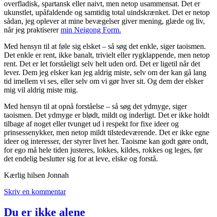
overfladisk, spartansk eller naivt, men netop usammensat. Det er
ukunstlet, upåfaldende og samtidig total uindskrænket. Det er netop
sådan, jeg oplever at mine bevægelser giver mening, glæde og liv,
når jeg praktiserer
min Neigong Form.
Med hensyn til at føle sig elsket – så søg det enkle, siger taoismen.
Det enkle er rent, ikke banalt, trivielt eller rygklappende, men netop
rent. Det er let forståeligt selv helt uden ord. Det er ligetil når det
lever. Dem jeg elsker kan jeg aldrig miste, selv om der kan gå lang
tid imellem vi ses, eller selv om vi gør hver sit. Og dem der elsker
mig vil aldrig miste mig.
Med hensyn til at opnå forståelse – så søg det ydmyge, siger
taoismen. Det ydmyge er blødt, mildt og inderligt. Det er ikke holdt
tilbage af noget eller tvunget ud i respekt for fixe ideer og
prinsessenykker, men netop mildt tilstedeværende. Det er ikke egne
ideer og interesser, der styrer livet her. Taoisme kan godt gøre ondt,
for ego må hele tiden justeres, lokkes, kildes, rokkes og leges, før
det endelig beslutter sig for at leve, elske og forstå.
Kærlig hilsen Jonnah
Skriv en kommentar
Du er ikke alene