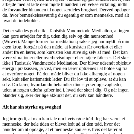
arbejde med at lade dem møde hinanden i en vekselvirkning, indtil
de forvandler hinanden til noget særdeles brugbart. Derved opdager
du, hvor bemærkelsesværdig du egentlig er som menneske, med alt
hvad du indeholder.
Det er således god etik i Taoistisk Vandmetode Meditation, at ingen
kan gøre arbejdet for dig, uden dig selv og din nænsomhed
(Wuwei). Mange former for meditation-praksis jeg har mødt på min
egen krop, foregår på den måde, at kursisten får overført et eller
andet fra en lærer, som kursisten kan stive sig selv af med. Det kan
være vibrationer eller overbevisninger eller højere følelser. Det sker
ikke i Taoistisk Vandmetode Meditation. Der bliver udsendt objektiv
energi i praksissen, ja-vist, men en lærer optrænes i at holde sig fra
at overføre noget. På den måde bliver du ikke afhængig af nogen
sekt, kult eller karismatisk leder. Du får lov til at opleve, at du kan
selv. Du lærer, hvordan du behandler dine styrker og svagheder,
uden at nogen udefra griber ind i, hvad der sker i dig. Og når ingen
blander sig, sker der lige akkurat det, du selv kan håndtere.
Alt har sin styrke og svaghed
Jeg tror godt, at man kan tale om livets røde tråd. Jeg har været et
menneske, der hele tiden er blevet ledt ud af den tråd, hvor det
handler om at opdage, at et menneske kan selv, hvis det lærer at