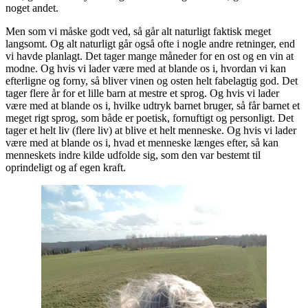
noget andet.
Men som vi måske godt ved, så går alt naturligt faktisk meget
langsomt. Og alt naturligt går også ofte i nogle andre retninger, end
vi havde planlagt. Det tager mange måneder for en ost og en vin at
modne. Og hvis vi lader være med at blande os i, hvordan vi kan
efterligne og forny, så bliver vinen og osten helt fabelagtig god. Det
tager flere år for et lille barn at mestre et sprog. Og hvis vi lader
være med at blande os i, hvilke udtryk barnet bruger, så får barnet et
meget rigt sprog, som både er poetisk, fornuftigt og personligt. Det
tager et helt liv (flere liv) at blive et helt menneske. Og hvis vi lader
være med at blande os i, hvad et menneske længes efter, så kan
menneskets indre kilde udfolde sig, som den var bestemt til
oprindeligt og af egen kraft.