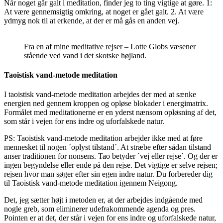
Når noget går galt i meditation, finder jeg to ting vigtige at gøre. 1:
At være gennemsigtig omkring, at noget er gået galt. 2. At være
ydmyg nok til at erkende, at der er må gås en anden vej.
Fra en af mine meditative rejser – Lotte Globs væsener
stående ved vand i det skotske højland.
Taoistisk vand-metode meditation
I taoistisk vand-metode meditation arbejdes der med at sænke
energien ned gennem kroppen og opløse blokader i energimatrix.
Formålet med meditationerne er en yderst nænsom opløsning af det,
som står i vejen for ens indre og uforfalskede natur.
PS: Taoistisk vand-metode meditation arbejder ikke med at føre
mennesket til nogen ´oplyst tilstand´. At stræbe efter sådan tilstand
anser traditionen for nonsens. Tao betyder ´vej eller rejse´. Og der er
ingen begyndelse eller ende på den rejse. Det vigtige er selve rejsen;
rejsen hvor man søger efter sin egen indre natur. Du forbereder dig
til Taoistisk vand-metode meditation igennem Neigong.
Det, jeg sætter højt i metoden er, at der arbejdes indgående med
nogle greb, som eliminerer udefrakommende agenda og pres.
Pointen er at det, der står i vejen for ens indre og uforfalskede natur,