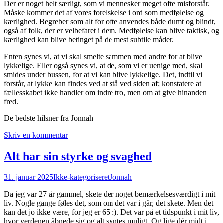
Der er noget helt særligt, som vi mennesker meget ofte misforstår.
Måske kommer det af vores forelskelse i ord som medfølelse og
kærlighed. Begreber som alt for ofte anvendes både dumt og blindt,
også af folk, der er velbefaret i dem. Medfølelse kan blive taktisk, og
kærlighed kan blive betinget på de mest subtile måder.
Enten synes vi, at vi skal smelte sammen med andre for at blive
lykkelige. Eller også synes vi, at de, som vi er uenige med, skal
smides under bussen, for at vi kan blive lykkelige. Det, indtil vi
forstår, at lykke kan findes ved at stå ved siden af; konstatere at
fællesskabet ikke handler om indre tro, men om at give hinanden
fred.
De bedste hilsner fra Jonnah
Skriv en kommentar
Alt har sin styrke og svaghed
31. januar 2025
Ikke-kategoriseret
Jonnah
Da jeg var 27 år gammel, skete der noget bemærkelsesværdigt i mit
liv. Nogle gange føles det, som om det var i går, det skete. Men det
kan det jo ikke være, for jeg er 65 :). Det var på et tidspunkt i mit liv,
hvor verdenen åbnede sig og alt syntes muligt. Og lige dér midt i