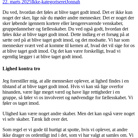
22. marts 2025
Ikke-kategoriseret
Jonnah
Du ved, hvordan det føles at blive taget godt imod. Det er ikke kun
noget der sker, lige når du møder andre mennesker. Det er noget der
sker løbende igennem kortere eller længerevarende venskaber,
gruppedannelser og fællesskaber. Du ved også godt, hvordan det
føles ikke at blive taget godt imod. Dette indlæg er et forsøg på at
sætte ord på at blive taget godt imod, og det modsatte. Vi har som
mennesker svært ved at komme til kernen af, hvad det vil sige for os
at blive taget godt imod. Og det kan være forskelligt, hvad vi
egentlig lægger i at blive taget godt imod.
Lighed kontra tro
Jeg forestiller mig, at alle mennesker oplever, at lighed findes i en
tilstand af at blive taget godt imod. Hvis vi kan stå lige overfor
hinanden, være lige meget værd og have lige rettigheder i en
gruppe, så føler vi os involveret og nødvendige for fællesskabet. Vi
føler os taget imod.
Ulighed kan være noget andre skaber. Men det kan også være noget
vi selv skaber. Tænk lidt over det.
Som regel er vi gode til hurtigt at spotte, hvis vi oplever, at andre
ikke drager os ordentligt ind i det, som vi har valgt at samles om. Vi