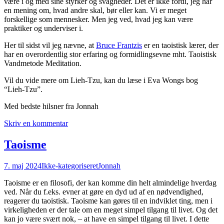
være i og med sine styrker og svagheder. Det er ikke fordi, jeg har
en mening om, hvad andre skal, bør eller kan. Vi er meget
forskellige som mennesker. Men jeg ved, hvad jeg kan være
praktiker og underviser i.
Her til sidst vil jeg nævne, at
Bruce Frantzis
er en taoistisk lærer, der
har en overordentlig stor erfaring og formidlingsevne mht. Taoistisk
Vandmetode Meditation.
Vil du vide mere om Lieh-Tzu, kan du læse i Eva Wongs bog
“Lieh-Tzu”.
Med bedste hilsner fra Jonnah
Skriv en kommentar
Taoisme
7. maj 2024
Ikke-kategoriseret
Jonnah
Taoisme er en filosofi, der kan komme din helt almindelige hverdag
ved. Når du f.eks. evner at gøre en dyd ud af en nødvendighed,
reagerer du taoistisk. Taoisme kan gøres til en indviklet ting, men i
virkeligheden er der tale om en meget simpel tilgang til livet. Og det
kan jo være svært nok, – at have en simpel tilgang til livet. I dette