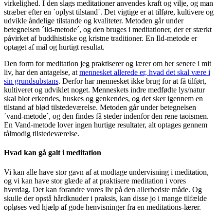
virkelighed. I den slags meditationer anvendes kraft og vilje, og man
stræber efter en ´oplyst tilstand´. Det vigtige er at tilføre, kultivere og
udvikle åndelige tilstande og kvaliteter. Metoden går under
betegnelsen ´ild-metode´, og den bruges i meditationer, der er stærkt
påvirket af buddhistiske og kristne traditioner. En Ild-metode er
optaget af mål og hurtigt resultat.
Den form for meditation jeg praktiserer og lærer om her senere i mit
liv, har den antagelse, at
mennesket allerede er, hvad det skal være i
sin grundsubstans
. Derfor har mennesket ikke brug for at få tilført,
kultiveret og udviklet noget. Menneskets indre medfødte lys/natur
skal blot erkendes, huskes og genkendes, og det sker igennem en
tilstand af blød tilstedeværelse. Metoden går under betegnelsen
´vand-metode´, og den findes få steder indenfor den rene taoismen.
En Vand-metode lover ingen hurtige resultater, alt optages gennem
tålmodig tilstedeværelse.
Hvad kan gå galt i meditation
Vi kan alle have stor gavn af at modtage undervisning i meditation,
og vi kan have stor glæde af at praktisere meditation i vores
hverdag. Det kan forandre vores liv på den allerbedste måde. Og
skulle der opstå hårdknuder i praksis, kan disse jo i mange tilfælde
opløses ved hjælp af gode henvisninger fra en meditations-lærer.