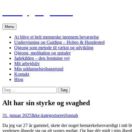
Hop
Tao Qigong Heling
til
indhold
Menu
At blive et helt menneske igennem bevægelse
Undervisning og Guiding – Hobro & Hundested
Qigong som metode til vækst og udvikling
Qigong, meditation og spiraler
Jadekilden – den feminine vej
Mit arbejdsliv
Min uddannelsesbaggrund
Kontakt
Blog
Søg
efter:
Alt har sin styrke og svaghed
31. januar 2025
Ikke-kategoriseret
Jonnah
Da jeg var 27 år gammel, skete der noget bemærkelsesværdigt i mit liv. 
verdenen åbnede sig og alt syntes muligt. Og lige dér midt i min åbenhed 