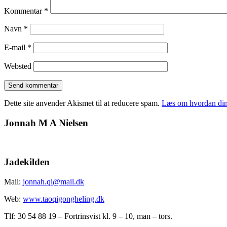
Kommentar
*
Navn
*
E-mail
*
Websted
Dette site anvender Akismet til at reducere spam.
Læs om hvordan din
Jonnah M A Nielsen
Jadekilden
Mail:
jonnah.qi@mail.dk
Web:
www.taoqigongheling.dk
Tlf: 30 54 88 19 – Fortrinsvist kl. 9 – 10, man – tors.