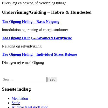
Ellers læg en besked, så vender jeg tilbage.
Undervisning/Guiding – Hobro & Hundested
Tao Qigong Heling – Basis Neigong
Introduktion og træning af energi-strukturer
Tao Qigong Heling – Advanced Fordybelse
Neigong og selvudvikling
Tao Qigong Heling – Individuel Stress Release
Din egen rejse med Qigong
Søg
efter:
Seneste indlæg
Meditation
Settle
At blive taget godt imod