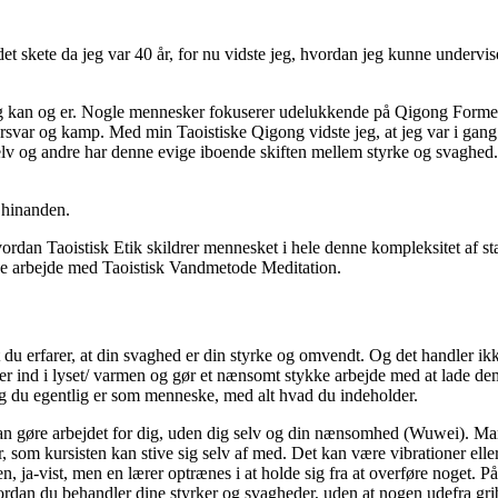
 det skete da jeg var 40 år, for nu vidste jeg, hvordan jeg kunne undervis
gong kan og er. Nogle mennesker fokuserer udelukkende på Qigong Forme
orsvar og kamp. Med min Taoistiske Qigong vidste jeg, at jeg var i ga
elv og andre har denne evige iboende skiften mellem styrke og svaghed. 
 hinanden.
hvordan Taoistisk Etik skildrer mennesket i hele denne kompleksitet af 
nde arbejde med Taoistisk Vandmetode Meditation.
 du erfarer, at din svaghed er din styrke og omvendt. Og det handler ikk
ker ind i lyset/ varmen og gør et nænsomt stykke arbejde med at lade de
 du egentlig er som menneske, med alt hvad du indeholder.
kan gøre arbejdet for dig, uden dig selv og din nænsomhed (Wuwei). Ma
er, som kursisten kan stive sig selv af med. Det kan være vibrationer eller
, ja-vist, men en lærer optrænes i at holde sig fra at overføre noget. P
hvordan du behandler dine styrker og svagheder, uden at nogen udefra grib