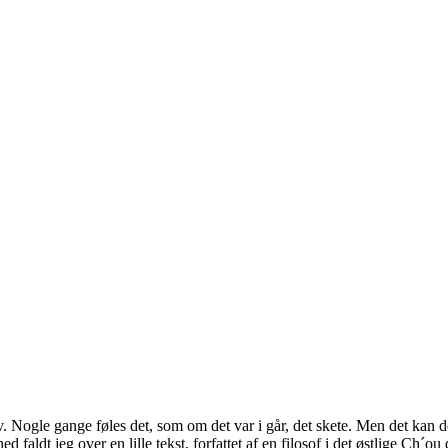
Nogle gange føles det, som om det var i går, det skete. Men det kan det j
faldt jeg over en lille tekst, forfattet af en filosof i det østlige Ch´ou