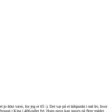
o ikke være, for jeg er 65 :). Det var på et tidspunkt i mit liv, hvor
 dynasti i Kina i 400-tallet fvt. Hans navn kan staves på flere måder,