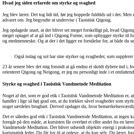
Hvad jeg siden erfarede om styrke og svaghed
Jeg blev lærer. Det tog lidt tid, før jeg hoppede fuldtids ud i det. Men
advaret om. Jeg begyndte at undervise i Taoistisk Qigong.
Jeg opdagede snart, at der bliver set meget forskelligt på, hvad Qi
meget optaget af at gå ind i Qigong Forme, som opbygger styrke til f
og medmenneske. Og at der i det ligger en forståelse for, at både du s
Også isslag og sol har sine styrker og svagheder, som supplerer
23 år senere blev det mig forundt at gå endnu et skridt dybere ind i, 
orienteret Qigong og Neigong, er jeg nu personligt inde i et omfatte
Styrke og svaghed i Taoistisk Vandmetode Meditation
Noget af det, som er god etik i Taoistisk Vandmetode Meditation er, at
handler i lige så høj grad om, at du trækker såvel svagheder som styr
noget særdeles brugbart. Derved opdager du, hvor bemærkelsesværdig
Det er således god etik i Taoistisk Vandmetode Meditation, at ingen 
foregår på den måde, at kursisten får overført et eller andet fra en lær
Vandmetode Meditation. Der bliver udsendt objektiv energi i praksissen
karismatisk leder. Du får lov til at opleve, at du kan selv. Du lærer, 