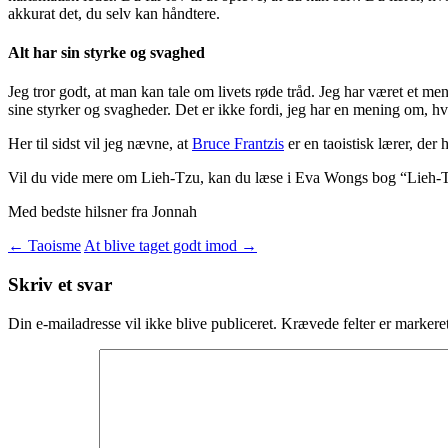
akkurat det, du selv kan håndtere.
Alt har sin styrke og svaghed
Jeg tror godt, at man kan tale om livets røde tråd. Jeg har været et me
sine styrker og svagheder. Det er ikke fordi, jeg har en mening om, h
Her til sidst vil jeg nævne, at
Bruce Frantzis
er en taoistisk lærer, der
Vil du vide mere om Lieh-Tzu, kan du læse i Eva Wongs bog “Lieh-
Med bedste hilsner fra Jonnah
Indlægsnavigation
←
Taoisme
At blive taget godt imod
→
Skriv et svar
Din e-mailadresse vil ikke blive publiceret.
Krævede felter er marker