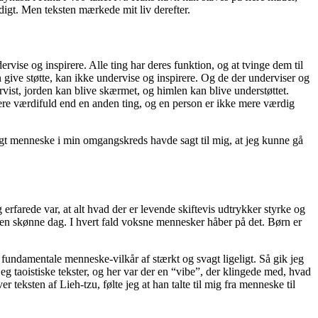
digt. Men teksten mærkede mit liv derefter.
ervise og inspirere. Alle ting har deres funktion, og at tvinge dem til
n give støtte, kan ikke undervise og inspirere. Og de der underviser og
rvist, jorden kan blive skærmet, og himlen kan blive understøttet.
 mere værdifuld end en anden ting, og en person er ikke mere værdig
klogt menneske i min omgangskreds havde sagt til mig, at jeg kunne gå
erfarede var, at alt hvad der er levende skiftevis udtrykker styrke og
 en skønne dag. I hvert fald voksne mennesker håber på det. Børn er
e fundamentale menneske-vilkår af stærkt og svagt ligeligt. Så gik jeg
t jeg taoistiske tekster, og her var der en “vibe”, der klingede med, hvad
teksten af Lieh-tzu, følte jeg at han talte til mig fra menneske til