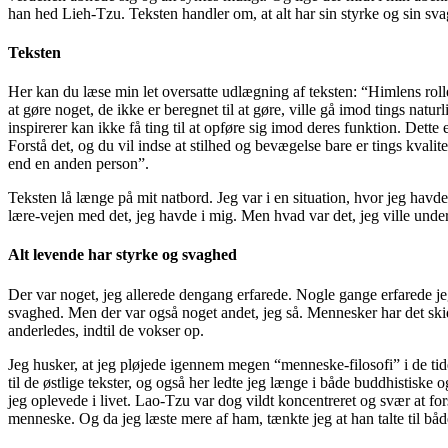
han hed Lieh-Tzu. Teksten handler om, at alt har sin styrke og sin sv
Teksten
Her kan du læse min let oversatte udlægning af teksten: “Himlens rolle e
at gøre noget, de ikke er beregnet til at gøre, ville gå imod tings nat
inspirerer kan ikke få ting til at opføre sig imod deres funktion. Det
Forstå det, og du vil indse at stilhed og bevægelse bare er tings kval
end en anden person”.
Teksten lå længe på mit natbord. Jeg var i en situation, hvor jeg havd
lære-vejen med det, jeg havde i mig. Men hvad var det, jeg ville under
Alt levende har styrke og svaghed
Der var noget, jeg allerede dengang erfarede. Nogle gange erfarede jeg 
svaghed. Men der var også noget andet, jeg så. Mennesker har det skid
anderledes, indtil de vokser op.
Jeg husker, at jeg pløjede igennem megen “menneske-filosofi” i de tider
til de østlige tekster, og også her ledte jeg længe i både buddhistiske o
jeg oplevede i livet. Lao-Tzu var dog vildt koncentreret og svær at for
menneske. Og da jeg læste mere af ham, tænkte jeg at han talte til bå