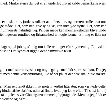
aghed. Måske synes du, det er en underlig ting at kalde bemærkelsesvær
r at skærme, jordens rolle er at understøtte, og lærerens rolle er at und
urlige måde. Det, som kan give ly og læ, kan ikke yde støtte. Det, som ka
te er universets naturlige vej. På den måde kan menneskeheden blive unde
iteter, ligesom rundhed og firkantethed er nogle former. En ting er ikke
e sagt op på job og så mig om i alle retninger efter ny mening. Et livs
vise i? Det synes at ligge i denne mystiske tekst.
det med stor nervøsitet og nogle gange med lidt større sindsro. Det jeg 
t med denne vekselvirkning. De håber på, at det hele skal blive stærkt
. Men jeg fandt ikke rigtig noget i vestlig litteratur, som vægtede dett
g hinduistiske skrifter, uden at finde, hvad jeg ledte efter. Til sidst fand
stå, ligeledes var Chuang-tzu temmelig højtragende. Men da jeg faldt over 
de voksne og børn.