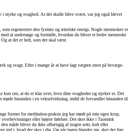
e i styrke og svaghed. At det skulle blive svært, var jeg også blevet
, som regenererer den fysiske og æteriske energi. Nogle mennesker er
ng med at undersøge og formidle, hvordan du bliver et bedre menneske
Og at det er helt, som det skal være.
stærk og svagt. Efter i mange år at have lagt vægten mest på bevæge-
e kun om, at du er klar over, hvor dine svagheder og styrker er. Det
m møde hinanden i en vekselvirkning, indtil de forvandler hinanden til
nge former for meditation-praksis jeg har mødt på min egen krop,
 overbevisninger eller højere følelser. Det sker ikke i Taoistisk
å den måde bliver du ikke afhængig af nogen sekt, kult eller
er ind i, hvad der sker i dig. Og når ingen blander sig, sker der lige