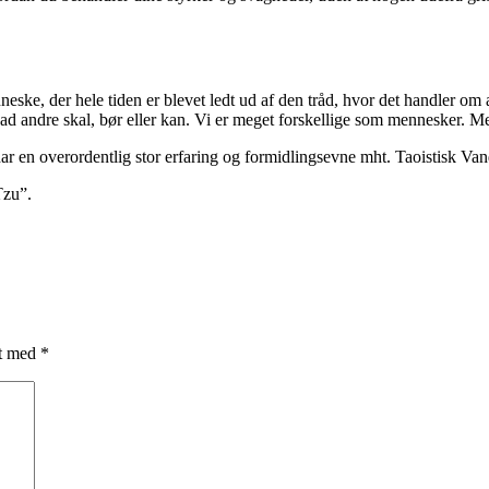
nneske, der hele tiden er blevet ledt ud af den tråd, hvor det handler om
vad andre skal, bør eller kan. Vi er meget forskellige som mennesker. M
 har en overordentlig stor erfaring og formidlingsevne mht. Taoistisk V
Tzu”.
et med
*