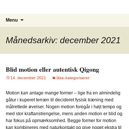
Tao Qigong Heling
Hop
til
indhold
Søg
Menu
efter:
Månedsarkiv: december 2021
Blid motion eller autentisk Qigong
14. december 2021
Ikke-kategoriseret
Motion kan antage mange former – lige fra en almindelig
gåtur i kuperet terræn til decideret fysisk træning med
målrettede øvelser. Nogen motion foregår i højt tempo og
med stor kraftanstrengelse, mens anden motion er blid og
har fokus på opmærksomhed. Begge former for motion
kan kombineres med naturkontakt og give noget ekstra til