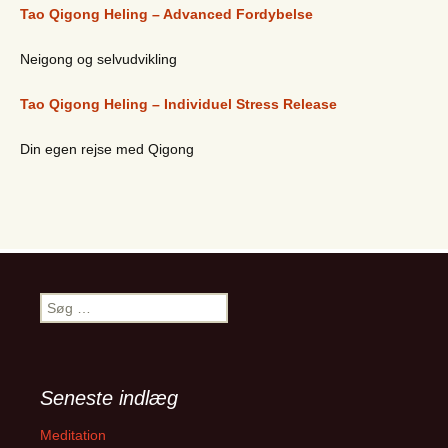
Tao Qigong Heling – Advanced Fordybelse
Neigong og selvudvikling
Tao Qigong Heling – Individuel Stress Release
Din egen rejse med Qigong
Søg
efter:
Seneste indlæg
Meditation