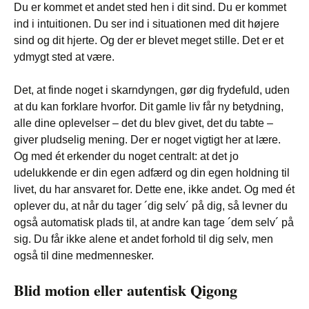
Du er kommet et andet sted hen i dit sind. Du er kommet
ind i intuitionen. Du ser ind i situationen med dit højere
sind og dit hjerte. Og der er blevet meget stille. Det er et
ydmygt sted at være.
Det, at finde noget i skarndyngen, gør dig frydefuld, uden
at du kan forklare hvorfor. Dit gamle liv får ny betydning,
alle dine oplevelser – det du blev givet, det du tabte –
giver pludselig mening. Der er noget vigtigt her at lære.
Og med ét erkender du noget centralt: at det jo
udelukkende er din egen adfærd og din egen holdning til
livet, du har ansvaret for. Dette ene, ikke andet. Og med ét
oplever du, at når du tager ´dig selv´ på dig, så levner du
også automatisk plads til, at andre kan tage ´dem selv´ på
sig. Du får ikke alene et andet forhold til dig selv, men
også til dine medmennesker.
Blid motion eller autentisk Qigong