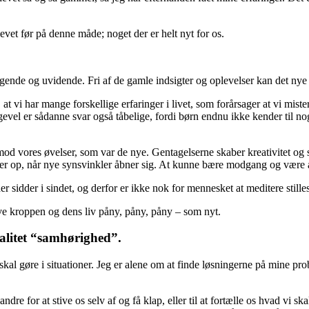
vet før på denne måde; noget der er helt nyt for os.
søgende og uvidende. Fri af de gamle indsigter og oplevelser kan det nye 
 at vi har mange forskellige erfaringer i livet, som forårsager at vi mi
evel er sådanne svar også tåbelige, fordi børn endnu ikke kender til nog
 vores øvelser, som var de nye. Gentagelserne skaber kreativitet og stø
lder op, når nye synsvinkler åbner sig. At kunne bære modgang og være å
r sidder i sindet, og derfor er ikke nok for mennesket at meditere stil
eve kroppen og dens liv påny, påny, påny – som nyt.
valitet “samhørighed”.
g skal gøre i situationer. Jeg er alene om at finde løsningerne på mine p
e for at stive os selv af og få klap, eller til at fortælle os hvad vi skal 