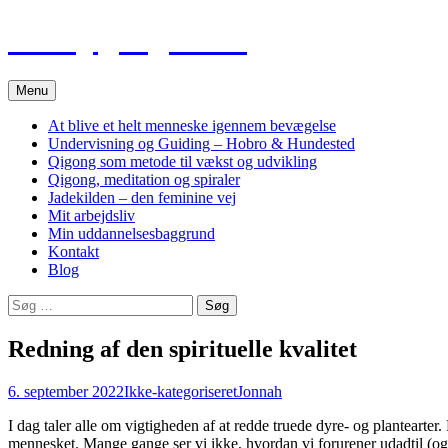
Hop
Tao Qigong Heling
til
indhold
Menu
At blive et helt menneske igennem bevægelse
Undervisning og Guiding – Hobro & Hundested
Qigong som metode til vækst og udvikling
Qigong, meditation og spiraler
Jadekilden – den feminine vej
Mit arbejdsliv
Min uddannelsesbaggrund
Kontakt
Blog
Søg
efter:
Redning af den spirituelle kvalitet
6. september 2022
Ikke-kategoriseret
Jonnah
I dag taler alle om vigtigheden af at redde truede dyre- og plantearter.
mennesket. Mange gange ser vi ikke, hvordan vi forurener udadtil (og 