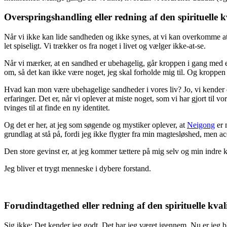
Overspringshandling eller redning af den spirituelle 
Når vi ikke kan lide sandheden og ikke synes, at vi kan overkomme at f
let spiseligt. Vi trækker os fra noget i livet og vælger ikke-at-se.
Når vi mærker, at en sandhed er ubehagelig, går kroppen i gang med en 
om, så det kan ikke være noget, jeg skal forholde mig til. Og kroppen s
Hvad kan mon være ubehagelige sandheder i vores liv? Jo, vi kender de
erfaringer. Det er, når vi oplever at miste noget, som vi har gjort til 
tvinges til at finde en ny identitet.
Og det er her, at jeg som søgende og mystiker oplever, at
Neigong
er 
grundlag at stå på, fordi jeg ikke flygter fra min magtesløshed, men 
Den store gevinst er, at jeg kommer tættere på mig selv og min indre k
Jeg bliver et trygt menneske i dybere forstand.
Forudindtagethed eller redning af den spirituelle kva
Sig ikke: Det kender jeg godt. Det har jeg været igennem. Nu er jeg ble