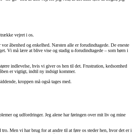
trække vejret i os.
ster vor åbenhed og enkelhed. Næsten alle er forudindtagede. De eneste
et. Vi må lære at blive vise og stadig u-forudindtagede – som børn i
rre indlevelse, hvis vi giver os hen til det. Frustration, kedsomhed
ben er vigtigt, indtil ny indsigt kommer.
lesiddende, kroppen må også tages med.
roblemer og udfordringer. Jeg alene har føringen over mit liv og mine
tro. Men vi har brug for at andre til at føre os steder hen, hvor det er i