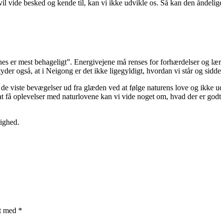
vil vide besked og kende til, kan vi ikke udvikle os. Så kan den åndelige
ynes er mest behageligt”. Energivejene må renses for forhærdelser og læ
er også, at i Neigong er det ikke ligegyldigt, hvordan vi står og sidde
 de viste bevægelser ud fra glæden ved at følge naturens love og ikke ud 
t få oplevelser med naturlovene kan vi vide noget om, hvad der er godt 
righed.
et med
*