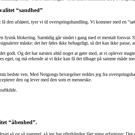
kvalitet “sandhed”
å den afsløret, tyer vi til overspringshandling. Vi kommer med en “søfor
fysisk blokering. Samtidig går sindet i gang med et mentalt forsvar. Si
ignalerer måske: det her føles ikke behageligt, så det kan ikke passe, at
t godt. Og det har næsten altid noget at gøre med, at vi oplever magte
vores eget, og må erkende at vi ikke kan få det tilbage på samme måde mer
min bedste ven. Med Neigongs bevægelser reddes jeg fra overspringshan
accepterer den og lever med den som et menneske.
raftkilde.
litet “åbenhed”.
vet så og så gammel, så jeg har efterhånden fået mine erfaringer. Det er 