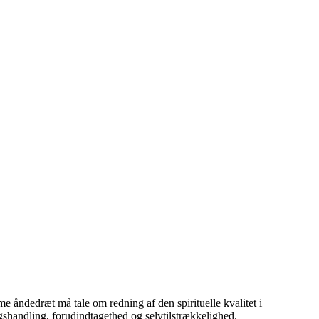
mme åndedræt må tale om redning af den spirituelle kvalitet i
gshandling, forudindtagethed og selvtilstrækkelighed.