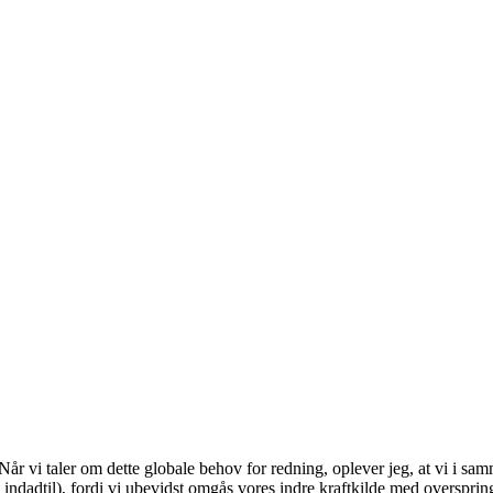
 Når vi taler om dette globale behov for redning, oplever jeg, at vi i sa
indadtil), fordi vi ubevidst omgås vores indre kraftkilde med oversprin