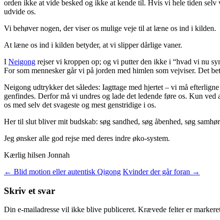
orden ikke at vide besked og ikke at kende til. Hvis vi hele tiden selv 
udvide os.
Vi behøver nogen, der viser os mulige veje til at læne os ind i kilden.
At læne os ind i kilden betyder, at vi slipper dårlige vaner.
I
Neigong
rejser vi kroppen op; og vi putter den ikke i “hvad vi nu s
For som mennesker går vi på jorden med himlen som vejviser. Det betyd
Neigong udtrykker det således: Iagttage med hjertet – vi må efterligne
genfindes. Derfor må vi undres og lade det ledende føre os. Kun ved a
os med selv det svageste og mest genstridige i os.
Her til slut bliver mit budskab: søg sandhed, søg åbenhed, søg samhø
Jeg ønsker alle god rejse med deres indre øko-system.
Kærlig hilsen Jonnah
Indlægsnavigation
←
Blid motion eller autentisk Qigong
Kvinder der går foran
→
Skriv et svar
Din e-mailadresse vil ikke blive publiceret.
Krævede felter er marker