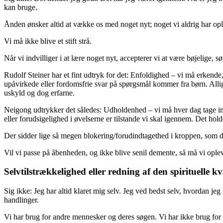
kan bruge.
Ånden ønsker altid at vække os med noget nyt; noget vi aldrig har ople
Vi må ikke blive et stift strå.
Når vi indvilliger i at lære noget nyt, accepterer vi at være bøjelige, 
Rudolf Steiner har et fint udtryk for det: Enfoldighed – vi må erkende,
upåvirkede eller fordomsfrie svar på spørgsmål kommer fra børn. Allig
uskyld og dog erfarne.
Neigong udtrykker det således: Udholdenhed – vi må hver dag tage imod
eller forudsigelighed i øvelserne er tilstande vi skal igennem. Det ho
Der sidder lige så megen blokering/forudindtagethed i kroppen, som de
Vil vi passe på åbenheden, og ikke blive senil demente, så må vi opl
Selvtilstrækkelighed eller redning af den spirituelle k
Sig ikke: Jeg har altid klaret mig selv. Jeg ved bedst selv, hvordan je
handlinger.
Vi har brug for andre mennesker og deres søgen. Vi har ikke brug for andr