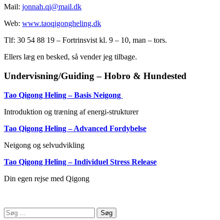
Mail:
jonnah.qi@mail.dk
Web:
www.taoqigongheling.dk
Tlf: 30 54 88 19 – Fortrinsvist kl. 9 – 10, man – tors.
Ellers læg en besked, så vender jeg tilbage.
Undervisning/Guiding – Hobro & Hundested
Tao Qigong Heling – Basis Neigong
Introduktion og træning af energi-strukturer
Tao Qigong Heling – Advanced Fordybelse
Neigong og selvudvikling
Tao Qigong Heling – Individuel Stress Release
Din egen rejse med Qigong
Søg