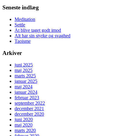
efter:
Seneste indlæg
Meditation
Settle
At blive taget godt imod
Alt har sin styrke og svaghed
Taoisme
Arkiver
juni 2025
maj 2025
marts 2025
januar 2025
maj 2024
januar 2024
februar 2023
september 2022
december 2021
december 2020
juni 2020
maj 2020
marts 2020
februar 2020