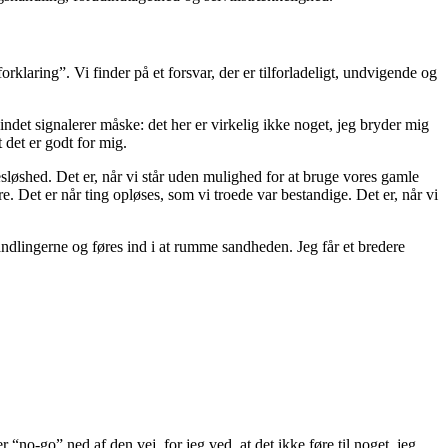
klaring”. Vi finder på et forsvar, der er tilforladeligt, undvigende og
ndet signalerer måske: det her er virkelig ikke noget, jeg bryder mig
 det er godt for mig.
sløshed. Det er, når vi står uden mulighed for at bruge vores gamle
e. Det er når ting opløses, som vi troede var bestandige. Det er, når vi
dlingerne og føres ind i at rumme sandheden. Jeg får et bredere
“no-go” ned af den vej, for jeg ved, at det ikke føre til noget, jeg