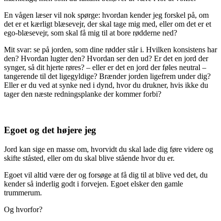
En vågen læser vil nok spørge: hvordan kender jeg forskel på, om
det er et kærligt blæsevejr, der skal tage mig med, eller om det er et
ego-blæsevejr, som skal få mig til at bore rødderne ned?
Mit svar: se på jorden, som dine rødder står i. Hvilken konsistens har
den? Hvordan lugter den? Hvordan ser den ud? Er det en jord der
synger, så dit hjerte røres? – eller er det en jord der føles neutral –
tangerende til det ligegyldige? Brænder jorden ligefrem under dig?
Eller er du ved at synke ned i dynd, hvor du drukner, hvis ikke du
tager den næste redningsplanke der kommer forbi?
Egoet og det højere jeg
Jord kan sige en masse om, hvorvidt du skal lade dig føre videre og
skifte ståsted, eller om du skal blive stående hvor du er.
Egoet vil altid være der og forsøge at få dig til at blive ved det, du
kender så inderlig godt i forvejen. Egoet elsker den gamle
trummerum.
Og hvorfor?