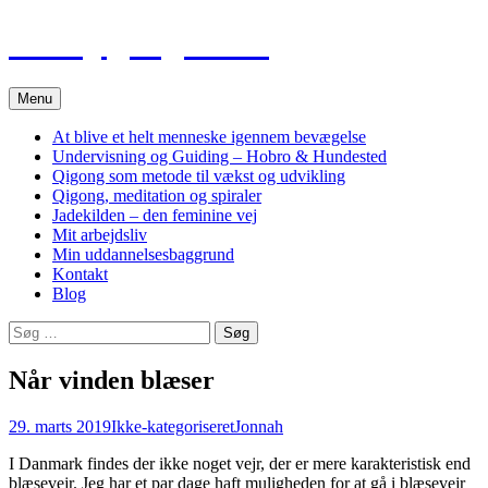
Hop
Tao Qigong Heling
til
indhold
Menu
At blive et helt menneske igennem bevægelse
Undervisning og Guiding – Hobro & Hundested
Qigong som metode til vækst og udvikling
Qigong, meditation og spiraler
Jadekilden – den feminine vej
Mit arbejdsliv
Min uddannelsesbaggrund
Kontakt
Blog
Søg
efter:
Når vinden blæser
29. marts 2019
Ikke-kategoriseret
Jonnah
I Danmark findes der ikke noget vejr, der er mere karakteristisk end
blæsevejr. Jeg har et par dage haft muligheden for at gå i blæsevejr