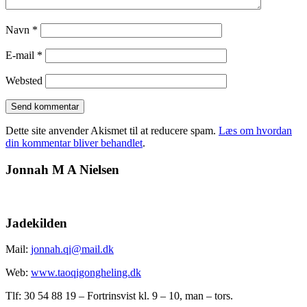
Navn
*
E-mail
*
Websted
Dette site anvender Akismet til at reducere spam.
Læs om hvordan
din kommentar bliver behandlet
.
Jonnah M A Nielsen
Jadekilden
Mail:
jonnah.qi@mail.dk
Web:
www.taoqigongheling.dk
Tlf: 30 54 88 19 – Fortrinsvist kl. 9 – 10, man – tors.