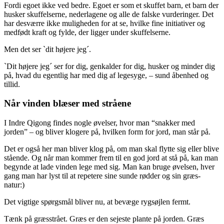
Fordi egoet ikke ved bedre. Egoet er som et skuffet barn, et barn der
husker skuffelserne, nederlagene og alle de falske vurderinger. Det
har desværre ikke muligheden for at se, hvilke fine initiativer og
medfødt kraft og fylde, der ligger under skuffelserne.
Men det ser `dit højere jeg´.
`Dit højere jeg´ ser for dig, genkalder for dig, husker og minder dig
på, hvad du egentlig har med dig af legesyge, – sund åbenhed og
tillid.
Når vinden blæser med stråene
I Indre Qigong findes nogle øvelser, hvor man “snakker med
jorden” – og bliver klogere på, hvilken form for jord, man står på.
Det er også her man bliver klog på, om man skal flytte sig eller blive
stående. Og når man kommer frem til en god jord at stå på, kan man
begynde at lade vinden lege med sig. Man kan bruge øvelsen, hver
gang man har lyst til at repetere sine sunde rødder og sin græs-
natur:)
Det vigtige spørgsmål bliver nu, at bevæge rygsøjlen fermt.
Tænk på græsstrået. Græs er den sejeste plante på jorden. Græs