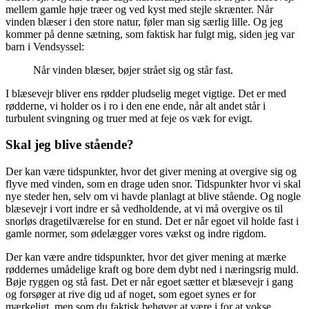
mellem gamle høje træer og ved kyst med stejle skrænter. Når
vinden blæser i den store natur, føler man sig særlig lille. Og jeg
kommer på denne sætning, som faktisk har fulgt mig, siden jeg var
barn i Vendsyssel:
Når vinden blæser, bøjer strået sig og står fast.
I blæsevejr bliver ens rødder pludselig meget vigtige. Det er med
rødderne, vi holder os i ro i den ene ende, når alt andet står i
turbulent svingning og truer med at feje os væk for evigt.
Skal jeg blive stående?
Der kan være tidspunkter, hvor det giver mening at overgive sig og
flyve med vinden, som en drage uden snor. Tidspunkter hvor vi skal
nye steder hen, selv om vi havde planlagt at blive stående. Og nogle
blæsevejr i vort indre er så vedholdende, at vi må overgive os til
snorløs dragetilværelse for en stund. Det er når egoet vil holde fast i
gamle normer, som ødelægger vores vækst og indre rigdom.
Der kan være andre tidspunkter, hvor det giver mening at mærke
røddernes umådelige kraft og bore dem dybt ned i næringsrig muld.
Bøje ryggen og stå fast. Det er når egoet sætter et blæsevejr i gang
og forsøger at rive dig ud af noget, som egoet synes er for
mærkeligt, men som du faktisk behøver at være i for at vokse.