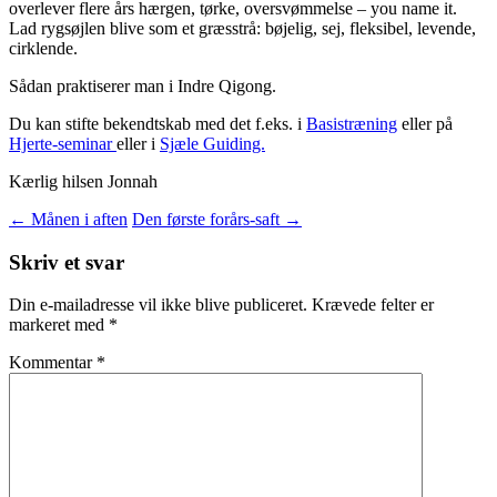
overlever flere års hærgen, tørke, oversvømmelse – you name it.
Lad rygsøjlen blive som et græsstrå: bøjelig, sej, fleksibel, levende,
cirklende.
Sådan praktiserer man i Indre Qigong.
Du kan stifte bekendtskab med det f.eks. i
Basistræning
eller på
Hjerte-seminar
eller i
Sjæle Guiding.
Kærlig hilsen Jonnah
Indlægsnavigation
←
Månen i aften
Den første forårs-saft
→
Skriv et svar
Din e-mailadresse vil ikke blive publiceret.
Krævede felter er
markeret med
*
Kommentar
*