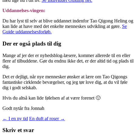
med lige nu i dit liv.
Se Individuel Guiding her.
Uddannelses-vingen:
Du har lyst til selv at blive uddannet indenfor Tao Qigong Heling og
kan lide at have med det enkelte menneskes udvikling at gøre.
Se
Guide uddannelsesforløb.
Der er også plads til dig
Mange af jer der er nyhedsblog-læsere, kommer allerede til en eller
flere af tilbuddene. Gør du endnu ikke det, er der altid tid og plads til
dig.
Det er dejligt, når nye mennesker ønsker at lære om Tao Qigongs
fantastiske cirklende bevægelser, og jeg tør love dig, at du vil føle
dig i godt selskab.
Hvis du altså kan lide følelsen af at være forenet 🙂
Godt nytår fra Jonnah
Indlægsnavigation
←
I en ny tid
En duft af roser
→
Skriv et svar