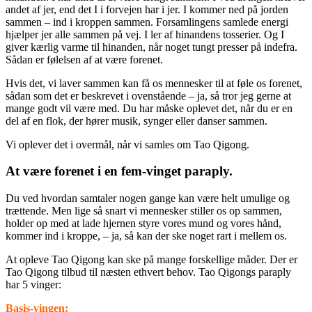
andet af jer, end det I i forvejen har i jer. I kommer ned på jorden
sammen – ind i kroppen sammen. Forsamlingens samlede energi
hjælper jer alle sammen på vej. I ler af hinandens tosserier. Og I
giver kærlig varme til hinanden, når noget tungt presser på indefra.
Sådan er følelsen af at være forenet.
Hvis det, vi laver sammen kan få os mennesker til at føle os forenet,
sådan som det er beskrevet i ovenstående – ja, så tror jeg gerne at
mange godt vil være med. Du har måske oplevet det, når du er en
del af en flok, der hører musik, synger eller danser sammen.
Vi oplever det i overmål, når vi samles om Tao Qigong.
At være forenet i en fem-vinget paraply.
Du ved hvordan samtaler nogen gange kan være helt umulige og
trættende. Men lige så snart vi mennesker stiller os op sammen,
holder op med at lade hjernen styre vores mund og vores hånd,
kommer ind i kroppe, – ja, så kan der ske noget rart i mellem os.
At opleve Tao Qigong kan ske på mange forskellige måder. Der er
Tao Qigong tilbud til næsten ethvert behov. Tao Qigongs paraply
har 5 vinger:
Basis-vingen: