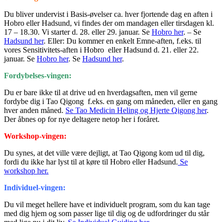
Du bliver undervist i Basis-øvelser ca. hver fjortende dag en aften i
Hobro eller Hadsund, vi findes der om mandagen eller tirsdagen kl.
17 – 18.30. Vi starter d. 28. eller 29. januar. Se
Hobro her
. – Se
Hadsund her
. Eller: Du kommer en enkelt Emne-aften, f.eks. til
vores Sensitivitets-aften i Hobro eller Hadsund d. 21. eller 22.
januar. Se
Hobro her
. Se
Hadsund her
.
Fordybelses-vingen:
Du er bare ikke til at drive ud en hverdagsaften, men vil gerne
fordybe dig i Tao Qigong f.eks. en gang om måneden, eller en gang
hver anden måned.
Se Tao Medicin Heling og Hjerte Qigong her
.
Der åbnes op for nye deltagere netop her i foråret.
Workshop-vingen:
Du synes, at det ville være dejligt, at Tao Qigong kom ud til dig,
fordi du ikke har lyst til at køre til Hobro eller Hadsund.
Se
workshop her.
Individuel-vingen:
Du vil meget hellere have et individuelt program, som du kan tage
med dig hjem og som passer lige til dig og de udfordringer du står