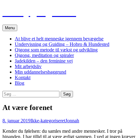
Hop
Tao Qigong Heling
til
indhold
Menu
At blive et helt menneske igennem bevægelse
Undervisning og Guiding – Hobro & Hundested
Qigong som metode til vækst og udvikling
Qigong, meditation og spiraler
Jadekilden – den feminine vej
Mit arbejdsliv
Min uddannelsesbaggrund
Kontakt
Blog
Søg
efter:
At være forenet
8. januar 2019
Ikke-kategoriseret
Jonnah
Kender du følelsen: du samles med andre mennesker. I tror på
hinanden. I har tillid til at være ærligt sammen. I ved at ingen kræver