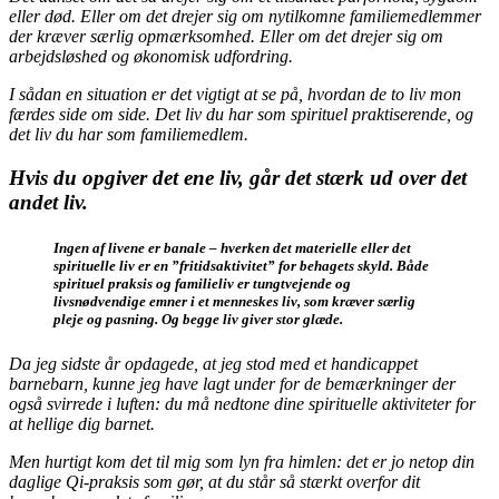
eller død. Eller om det drejer sig om nytilkomne familiemedlemmer
der kræver særlig opmærksomhed. Eller om det drejer sig om
arbejdsløshed og økonomisk udfordring.
I sådan en situation er det vigtigt at se på, hvordan de to liv mon
færdes side om side. Det liv du har som spirituel praktiserende, og
det liv du har som familiemedlem.
Hvis du opgiver det ene liv, går det stærk ud over det
andet liv.
Ingen af livene er banale – hverken det materielle eller det
spirituelle liv er en ”fritidsaktivitet” for behagets skyld. Både
spirituel praksis og familieliv er tungtvejende og
livsnødvendige emner i et menneskes liv, som kræver særlig
pleje og pasning. Og begge liv giver stor glæde.
Da jeg sidste år opdagede, at jeg stod med et handicappet
barnebarn, kunne jeg have lagt under for de bemærkninger der
også svirrede i luften: du må nedtone dine spirituelle aktiviteter for
at hellige dig barnet.
Men hurtigt kom det til mig som lyn fra himlen: det er jo netop din
daglige Qi-praksis som gør, at du står så stærkt overfor dit