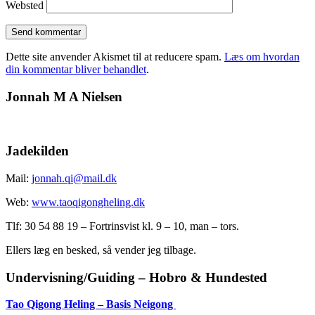
Websted
Dette site anvender Akismet til at reducere spam.
Læs om hvordan
din kommentar bliver behandlet
.
Jonnah M A Nielsen
Jadekilden
Mail:
jonnah.qi@mail.dk
Web:
www.taoqigongheling.dk
Tlf: 30 54 88 19 – Fortrinsvist kl. 9 – 10, man – tors.
Ellers læg en besked, så vender jeg tilbage.
Undervisning/Guiding – Hobro & Hundested
Tao Qigong Heling – Basis Neigong