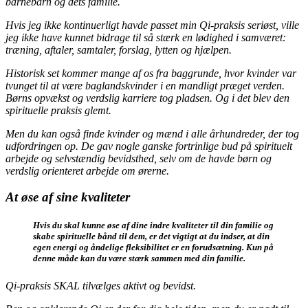
barnebarn og dets familie.
Hvis jeg ikke kontinuerligt havde passet min Qi-praksis seriøst, ville
jeg ikke have kunnet bidrage til så stærk en lødighed i samværet:
træning, aftaler, samtaler, forslag, lytten og hjælpen.
Historisk set kommer mange af os fra baggrunde, hvor kvinder var
tvunget til at være baglandskvinder i en mandligt præget verden.
Børns opvækst og verdslig karriere tog pladsen. Og i det blev den
spirituelle praksis glemt.
Men du kan også finde kvinder og mænd i alle århundreder, der tog
udfordringen op. De gav nogle ganske fortrinlige bud på spirituelt
arbejde og selvstændig bevidsthed, selv om de havde børn og
verdslig orienteret arbejde om ørerne.
At øse af sine kvaliteter
Hvis du skal kunne øse af dine indre kvaliteter til din familie og
skabe spirituelle bånd til dem, er det vigtigt at du indser, at din
egen energi og åndelige fleksibilitet er en forudsætning. Kun på
denne måde kan du være stærk sammen med din familie.
Qi-praksis SKAL tilvælges aktivt og bevidst.