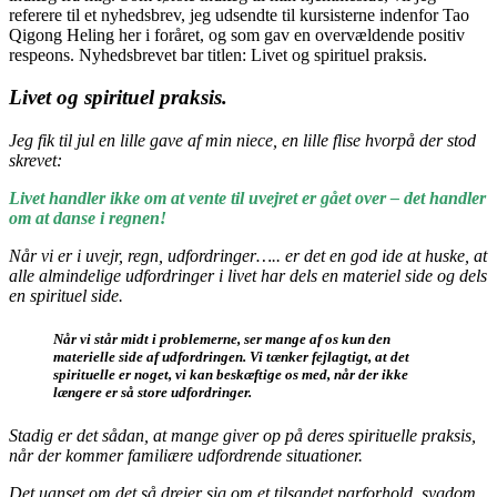
referere til et nyhedsbrev, jeg udsendte til kursisterne indenfor Tao
Qigong Heling her i foråret, og som gav en overvældende positiv
respeons. Nyhedsbrevet bar titlen: Livet og spirituel praksis.
Livet og spirituel praksis.
Jeg fik til jul en lille gave af min niece, en lille flise hvorpå der stod
skrevet:
Livet handler ikke om at vente til uvejret er gået over – det handler
om at danse i regnen!
Når vi er i uvejr, regn, udfordringer….. er det en god ide at huske, at
alle almindelige udfordringer i livet har dels en materiel side og dels
en spirituel side.
Når vi står midt i problemerne, ser mange af os kun den
materielle side af udfordringen. Vi tænker fejlagtigt, at det
spirituelle er noget, vi kan beskæftige os med, når der ikke
længere er så store udfordringer.
Stadig er det sådan, at mange giver op på deres spirituelle praksis,
når der kommer familiære udfordrende situationer.
Det uanset om det så drejer sig om et tilsandet parforhold, sygdom