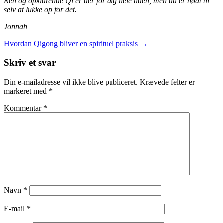
Ren og opklarende Qi er der for dig hele tiden, men du er nødt til
selv at lukke op for det.
Jonnah
Indlægsnavigation
Hvordan Qigong bliver en spirituel praksis
→
Skriv et svar
Din e-mailadresse vil ikke blive publiceret.
Krævede felter er
markeret med
*
Kommentar
*
Navn
*
E-mail
*