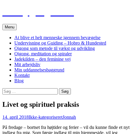
Hop
Tao Qigong Heling
til
indhold
Menu
At blive et helt menneske igennem bevægelse
Undervisning og Guiding – Hobro & Hundested
Qigong som metode til vækst og udvikling
Qigong, meditation og spiraler
Jadekilden – den feminine vej
Mit arbejdsliv
Min uddannelsesbaggrund
Kontakt
Blog
Søg
efter:
Livet og spirituel praksis
14. april 2018
Ikke-kategoriseret
Jonnah
På fredage – bortset fra højtider og ferier – vil du kunne finde et nyt
indlæg fra mig. Som første indlæg til min hjemmeside, vil jeg